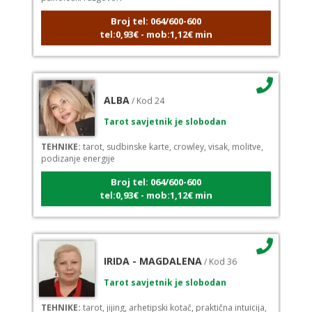
Broj tel: 064/600-600
tel:0,93€ - mob:1,12€ min
ALBA
/ Kod 24
Tarot savjetnik je slobodan
TEHNIKE:
tarot, sudbinske karte, crowley, visak, molitve,
podizanje energije
Broj tel: 064/600-600
tel:0,93€ - mob:1,12€ min
IRIDA - MAGDALENA
/ Kod 36
Tarot savjetnik je slobodan
TEHNIKE:
tarot, jijing, arhetipski kotač, praktična intuicija,
kromoterapija, biblioterapija (terapija čitanjem i