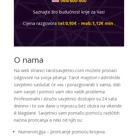
064/600-600
Saznajte što budućnost krije za Vas!
Cijena razgovora
tel:0,93€ - mob:1,12€ min
.
O nama
Na web stranici tarotsavjetnici.com možete pronaći
odgovore na svoja pitanja. Tarot majstori i astrološki
savjetnici saslušat će vas i porazgovarati s vama, dati
vam savjet i pomoći vam oko vaših problema.
Profesionalni i stručni savjetnici dostupni su 24 sata
dnevno i to sve dane u mjesecu bez obzira na vikende
ili blagdane. Savjetnici vam pomažu pomoću različitih
načina proricanja a neki od njih su:
Numerologija – proricanje pomoću brojeva.