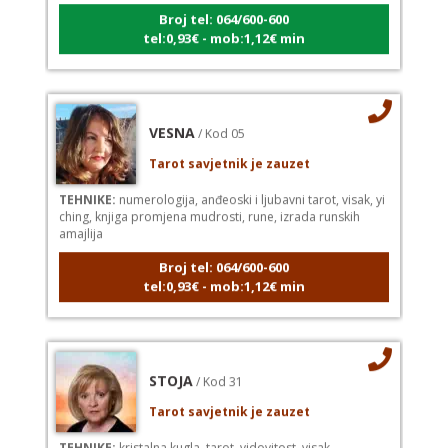
Broj tel: 064/600-600
tel:0,93€ - mob:1,12€ min
VESNA
/ Kod 05
Tarot savjetnik je zauzet
TEHNIKE:
numerologija, anđeoski i ljubavni tarot, visak, yi
ching, knjiga promjena mudrosti, rune, izrada runskih
amajlija
Broj tel: 064/600-600
tel:0,93€ - mob:1,12€ min
STOJA
/ Kod 31
Tarot savjetnik je zauzet
TEHNIKE:
kristalna kugla, tarot, vidovitost, visak