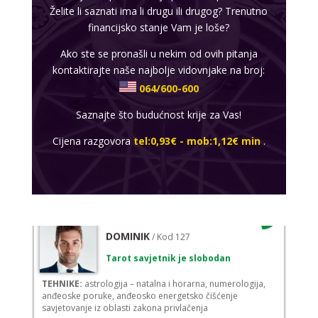
Želite li saznati ima li drugu ili drugog? Trenutno
financijsko stanje Vam je loše?
MAJA
/ Kod 04
Ako ste se pronašli u nekim od ovih pitanja
kontaktirajte naše najbolje vidovnjake na broj:
Tarot savjetnik je zauzet
064/600-600
TEHNIKE:
tarot, detekcija i skidanje uroka, vidovitost,
visak, sudbinske karte, numerologija, energija na daljinu,
Saznajte što budućnost krije za Vas!
energetsko čišćenje aure, anđeoske karte
Cijena razgovora
tel:0,93€ - mob:1,12€ min
.
Broj tel: 064/600-600
tel:0,93€ - mob:1,12€ min
DOMINIK
/ Kod 127
Tarot savjetnik je slobodan
TEHNIKE:
astrologija – natalna i horarna, numerologija,
anđeoske poruke, anđeosko energetsko čišćenje
savjetovanje iz oblasti zakona privlačenja