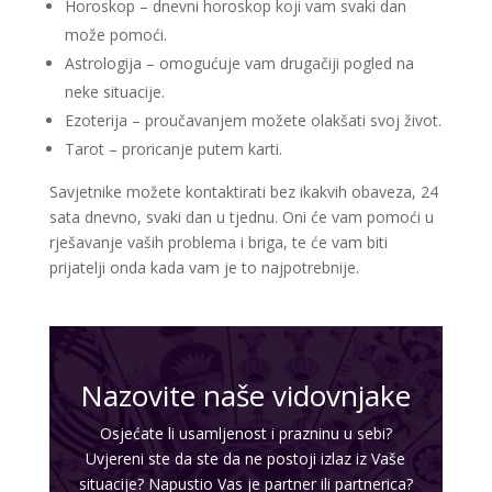
Horoskop – dnevni horoskop koji vam svaki dan
može pomoći.
Astrologija – omogućuje vam drugačiji pogled na
neke situacije.
Ezoterija – proučavanjem možete olakšati svoj život.
Tarot – proricanje putem karti.
Savjetnike možete kontaktirati bez ikakvih obaveza, 24
sata dnevno, svaki dan u tjednu. Oni će vam pomoći u
rješavanje vaših problema i briga, te će vam biti
prijatelji onda kada vam je to najpotrebnije.
SARA
/ Kod 01
Tarot savjetnik je zauzet
Nazovite naše vidovnjake
TEHNIKE:
tarot, keltski križ, visak, anđeoske karte
Osjećate li usamljenost i prazninu u sebi?
Broj tel: 064/600-600
Uvjereni ste da ste da ne postoji izlaz iz Vaše
tel:0,93€ - mob:1,12€ min
situacije? Napustio Vas je partner ili partnerica?