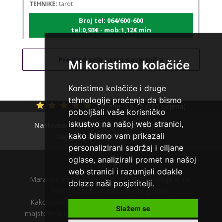
Broj tel: 064/600-600
tel:0,93€ - mob:1,12€ min
Pregled svih astro savjetnika
Mi koristimo kolačiće
EVITA
/ Kod 52
Tarot savjetnik je slobodan
Koristimo kolačiće i druge
tehnologije praćenja da bismo
TEHNIKE:
tarot
Ocjena:
4.8 / 5 (185 ocjena)
poboljšali vaše korisničko
Broj tel: 064/600-600
iskustvo na našoj web stranici,
Naslovna
O nama
Polica privatnosti
tel:0,93€ - mob:1,12€ min
kako bismo vam prikazali
Uvjeti korištenja
Kontakt
personalizirani sadržaj i ciljane
oglase, analizirali promet na našoj
web stranici i razumjeli odakle
VERICA
/ Kod 35
Maratela mreže d.o.o. 072/700-700 | Usluge smiju
dolaze naši posjetitelji.
koristiti osobe starije od +18 godina.
Tarot savjetnik je slobodan
Kako biste razgovarali sa tarot savjetnicima i tarot
Slažem se
TEHNIKE:
tarot, razgovori
majstorima nakon poziva na 064 tarot liniju odaberite