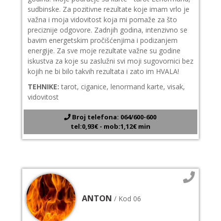
sudbinske. Za pozitivne rezultate koje imam vrlo je
važna i moja vidovitost koja mi pomaže za što
preciznije odgovore. Zadnjih godina, intenzivno se
bavim energetskim pročišćenjima i podizanjem
energije. Za sve moje rezultate važne su godine
iskustva za koje su zaslužni svi moji sugovornici bez
kojih ne bi bilo takvih rezultata i zato im HVALA!
TEHNIKE:
tarot, ciganice, lenormand karte, visak,
vidovitost
Broj telefona: 064/600-600
tel:0,93€ - mob:1,12€ min
ANTON
/ Kod 06