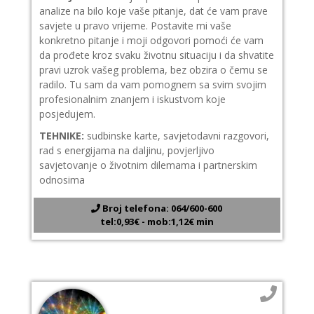
analize na bilo koje vaše pitanje, dat će vam prave
savjete u pravo vrijeme. Postavite mi vaše
konkretno pitanje i moji odgovori pomoći će vam
da prođete kroz svaku životnu situaciju i da shvatite
pravi uzrok vašeg problema, bez obzira o čemu se
radilo. Tu sam da vam pomognem sa svim svojim
profesionalnim znanjem i iskustvom koje
posjedujem.
TEHNIKE:
sudbinske karte, savjetodavni razgovori,
rad s energijama na daljinu, povjerljivo
savjetovanje o životnim dilemama i partnerskim
odnosima
Broj telefona: 064/600-600
tel:0,93€ - mob:1,12€ min