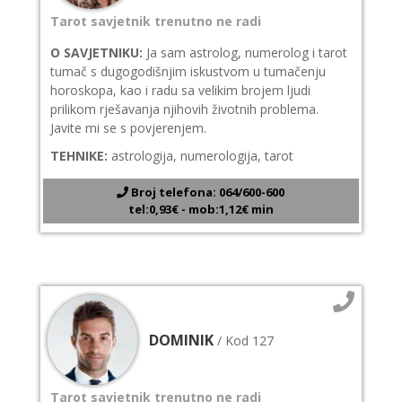
Tarot savjetnik trenutno ne radi
O SAVJETNIKU:
Ja sam astrolog, numerolog i tarot
tumač s dugogodišnjim iskustvom u tumačenju
horoskopa, kao i radu sa velikim brojem ljudi
prilikom rješavanja njihovih životnih problema.
Javite mi se s povjerenjem.
TEHNIKE:
astrologija, numerologija, tarot
Broj telefona: 064/600-600
tel:0,93€ - mob:1,12€ min
DOMINIK
/ Kod 127
Tarot savjetnik trenutno ne radi