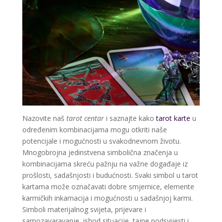
Nazovite naš
tarot centar
i saznajte kako
tarot karte
u
određenim kombinacijama mogu otkriti naše
potencijale i mogućnosti u svakodnevnom životu.
Mnogobrojna jedinstvena simbolična značenja u
kombinacijama skreću pažnju na važne događaje iz
prošlosti, sadašnjosti i budućnosti. Svaki simbol u tarot
kartama može označavati dobre smjernice, elemente
karmičkih inkarnacija i mogućnosti u sadašnjoj karmi.
Simboli materijalnog svijeta, prijevare i
samozavaravanje, ishod situacije, tajne podsvijesti i