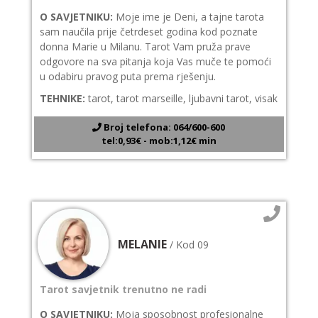
O SAVJETNIKU:
Moje ime je Deni, a tajne tarota
sam naučila prije četrdeset godina kod poznate
donna Marie u Milanu. Tarot Vam pruža prave
odgovore na sva pitanja koja Vas muče te pomoći
u odabiru pravog puta prema rješenju.
TEHNIKE:
tarot, tarot marseille, ljubavni tarot, visak
Broj telefona: 064/600-600
tel:0,93€ - mob:1,12€ min
MELANIE
/ Kod 09
Tarot savjetnik trenutno ne radi
O SAVJETNIKU:
Moja sposobnost profesionalne