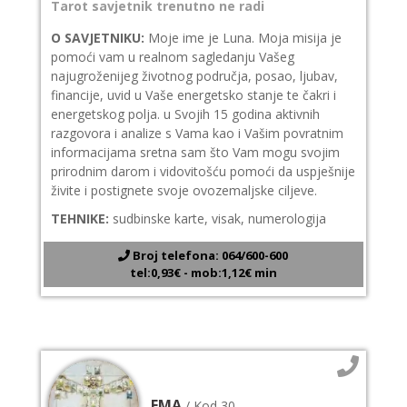
Tarot savjetnik trenutno ne radi
O SAVJETNIKU:
Moje ime je Luna. Moja misija je
pomoći vam u realnom sagledanju Vašeg
najugroženijeg životnog područja, posao, ljubav,
financije, uvid u Vaše energetsko stanje te čakri i
energetskog polja. u Svojih 15 godina aktivnih
razgovora i analize s Vama kao i Vašim povratnim
informacijama sretna sam što Vam mogu svojim
prirodnim darom i vidovitošću pomoći da uspješnije
živite i postignete svoje ovozemaljske ciljeve.
TEHNIKE:
sudbinske karte, visak, numerologija
Broj telefona: 064/600-600
tel:0,93€ - mob:1,12€ min
EMA
/ Kod 30