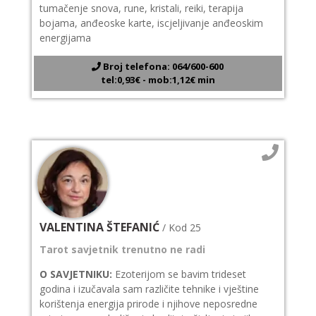
tumačenje snova, rune, kristali, reiki, terapija
bojama, anđeoske karte, iscjeljivanje anđeoskim
energijama
Broj telefona: 064/600-600
tel:0,93€ - mob:1,12€ min
VALENTINA ŠTEFANIĆ
/ Kod 25
Tarot savjetnik trenutno ne radi
O SAVJETNIKU:
Ezoterijom se bavim trideset
godina i izučavala sam različite tehnike i vještine
korištenja energija prirode i njihove neposredne