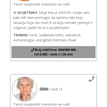
Tarot savjetnik trenutno ne radi
O SAVJETNIKU:
Moje ime je ANTON i ovdje sam
kako bih Vam pomogao da riješimo bilo koju
situaciju koja vas muči ili za koju nemate rješenje li
odgovor. Javite mi se s povjerenjem.
TEHNIKE:
tarot, sudbinske karte, vidovitost,
numerologija, energetski tretmani, rituali
Broj telefona: 064/600-600
tel:0,93€ - mob:1,12€ min
DENI
/ Kod 15
Tarot savjetnik trenutno ne radi