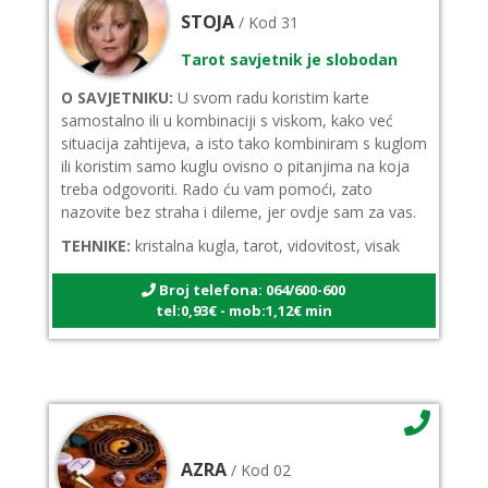
STOJA
/ Kod 31
Tarot savjetnik je slobodan
O SAVJETNIKU:
U svom radu koristim karte
samostalno ili u kombinaciji s viskom, kako već
situacija zahtijeva, a isto tako kombiniram s kuglom
ili koristim samo kuglu ovisno o pitanjima na koja
treba odgovoriti. Rado ću vam pomoći, zato
nazovite bez straha i dileme, jer ovdje sam za vas.
TEHNIKE:
kristalna kugla, tarot, vidovitost, visak
Broj telefona: 064/600-600
tel:0,93€ - mob:1,12€ min
AZRA
/ Kod 02