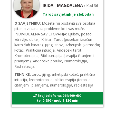
IRIDA - MAGDALENA
/ Kod 36
Tarot savjetnik je slobodan
O SAVJETNIKU:
Možete mi postaviti sva osobna
pitanja vezana za probleme koji vas muče.
INDIVIDUALNA SAVJETOVANJA: Ljubav, posao,
zdravlje, obitelj. Kristal, Tarot (poseban izračun
karmičkih karata), JiJing, snovi, Arhetipski (karmočki)
kotač, Praktična intuicija, Anđeoski tarot,
Kromoterapija, Biblioterapija (terapija čitanjem i
pisanjem), Anđeoske poruke, Numerologija,
Radiestezija;
TEHNIKE:
tarot, jijing, arhetipski kotač, praktična
intuicija, kromoterapija, biblioterapija (terapija
čitanjem i pisanjem), numerologija, radiestezija
Broj telefona: 064/600-600
tel:0,93€ - mob:1,12€ min