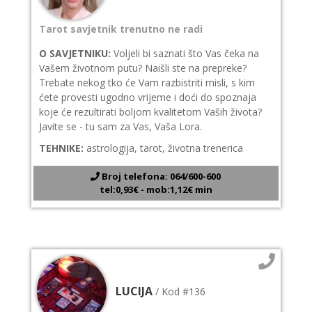
Tarot savjetnik trenutno ne radi
O SAVJETNIKU:
Voljeli bi saznati što Vas čeka na
Vašem životnom putu? Naišli ste na prepreke?
Trebate nekog tko će Vam razbistriti misli, s kim
ćete provesti ugodno vrijeme i doći do spoznaja
koje će rezultirati boljom kvalitetom Vaših života?
Javite se - tu sam za Vas, Vaša Lora.
TEHNIKE:
astrologija, tarot, životna trenerica
Broj telefona: 064/600-600
tel:0,93€ - mob:1,12€ min
LUCIJA
/ Kod #136