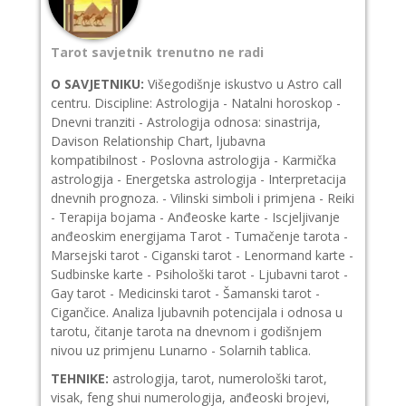
Tarot savjetnik trenutno ne radi
O SAVJETNIKU:
Višegodišnje iskustvo u Astro call
centru. Discipline: Astrologija - Natalni horoskop -
Dnevni tranziti - Astrologija odnosa: sinastrija,
Davison Relationship Chart, ljubavna
kompatibilnost - Poslovna astrologija - Karmička
astrologija - Energetska astrologija - Interpretacija
dnevnih prognoza. - Vilinski simboli i primjena - Reiki
- Terapija bojama - Anđeoske karte - Iscjeljivanje
anđeoskim energijama Tarot - Tumačenje tarota -
Marsejski tarot - Ciganski tarot - Lenormand karte -
Sudbinske karte - Psihološki tarot - Ljubavni tarot -
Gay tarot - Medicinski tarot - Šamanski tarot -
Cigančice. Analiza ljubavnih potencijala i odnosa u
tarotu, čitanje tarota na dnevnom i godišnjem
nivou uz primjenu Lunarno - Solarnih tablica.
TEHNIKE:
astrologija, tarot, numerološki tarot,
visak, feng shui numerologija, anđeoski brojevi,