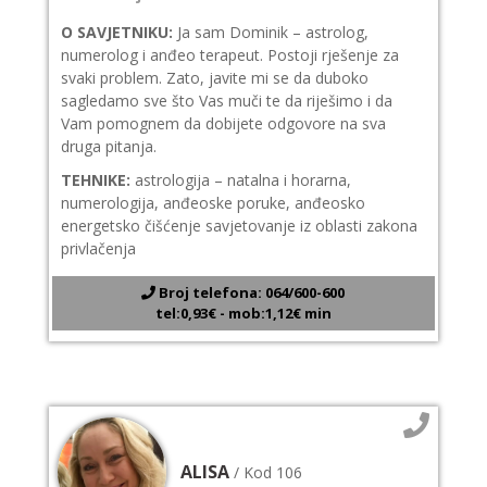
O SAVJETNIKU:
Ja sam Dominik – astrolog,
numerolog i anđeo terapeut. Postoji rješenje za
svaki problem. Zato, javite mi se da duboko
sagledamo sve što Vas muči te da riješimo i da
Vam pomognem da dobijete odgovore na sva
druga pitanja.
TEHNIKE:
astrologija – natalna i horarna,
numerologija, anđeoske poruke, anđeosko
energetsko čišćenje savjetovanje iz oblasti zakona
privlačenja
Broj telefona: 064/600-600
tel:0,93€ - mob:1,12€ min
ALISA
/ Kod 106