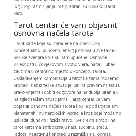
logičnog razmišljanja interpretirani su u svakoj tarot
karti.
Tarot centar će vam objasnit
osnovna načela tarota
Tarot karte koje su izgrađene na specifičnoj
konceptualnoj duhovnoj energiji otkrivaju sve tajne i
poruke svemira koje su nam upućene. Osnovne
vrijednosti u čovjekovom životu: vjera, nada i ljubav
zauzimaju centralno mjesto u konceptu tarota.
Usklađivanjem kombinacija u tarot kartama možemo
pronaći izlaz iz teške situacije, biti na pravom mjestu u
pravo vrijeme i dobiti odgovore na najdublja pitanja u
naizgled teškim situacijama.
Tarot centar
će vam
objasnit osnovna načela tarota koji je pod utjecajem
planetarnih i numeroloških vibracija kroz koje možemo
uskladiti duhovni i fizički razvoj. Svi drevni simboli na
tarot kartama simboliziraju našu sudbinu, sreću,
radost, negativnu konotaciju razmišljanja, odraze