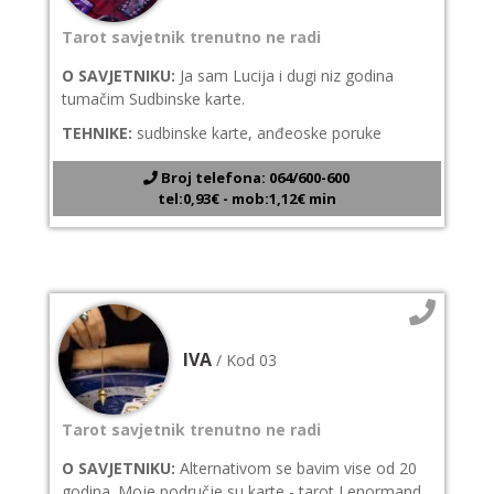
Tarot savjetnik trenutno ne radi
O SAVJETNIKU:
Ja sam Lucija i dugi niz godina
tumačim Sudbinske karte.
TEHNIKE:
sudbinske karte, anđeoske poruke
Broj telefona: 064/600-600
tel:0,93€ - mob:1,12€ min
IVA
/ Kod 03
Tarot savjetnik trenutno ne radi
O SAVJETNIKU:
Alternativom se bavim vise od 20
godina. Moje područje su karte - tarot Lenormand,