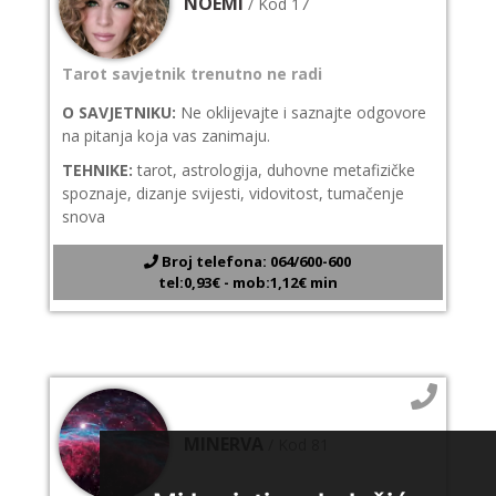
NOEMI
/ Kod 17
Tarot savjetnik trenutno ne radi
O SAVJETNIKU:
Ne oklijevajte i saznajte odgovore
na pitanja koja vas zanimaju.
TEHNIKE:
tarot, astrologija, duhovne metafizičke
spoznaje, dizanje svijesti, vidovitost, tumačenje
snova
Broj telefona: 064/600-600
tel:0,93€ - mob:1,12€ min
MINERVA
/ Kod 81