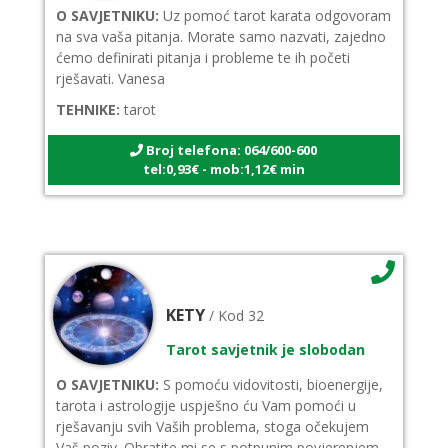
O SAVJETNIKU:
Uz pomoć tarot karata odgovoram
na sva vaša pitanja. Morate samo nazvati, zajedno
ćemo definirati pitanja i probleme te ih početi
rješavati. Vanesa
TEHNIKE:
tarot
Broj telefona: 064/600-600
tel:0,93€ - mob:1,12€ min
KETY
/ Kod 32
Tarot savjetnik je slobodan
O SAVJETNIKU:
S pomoću vidovitosti, bioenergije,
tarota i astrologije uspješno ću Vam pomoći u
rješavanju svih Vaših problema, stoga očekujem
Vaš poziv. Obratite mi se s potpunim povjerenjem.