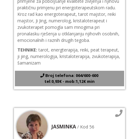
primjene za poboljšanje kvalitete življenja i njihovu
praktičnu primjenu pri energoterapeutskom radu.
Kroz rad kao energoterapeut, tarot majstor, reiki
majstor, Ji Jing, numerolog, kristaloterapeut i
zvukoterapet pomogla sam mnogima pri
pronalasku rješenja u otklanjanju njihovih osobnih,
emocionalnih i raznih drugih tegoba.
TEHNIKE:
tarot, energterapija, reiki, peat terapeut,
ji jing, numerologija, kristaloterapija, zvukoterapija,
šamanizam
Broj telefona: 064/600-600
tel:0,93€ - mob:1,12€ min
JASMINKA
/ Kod 56