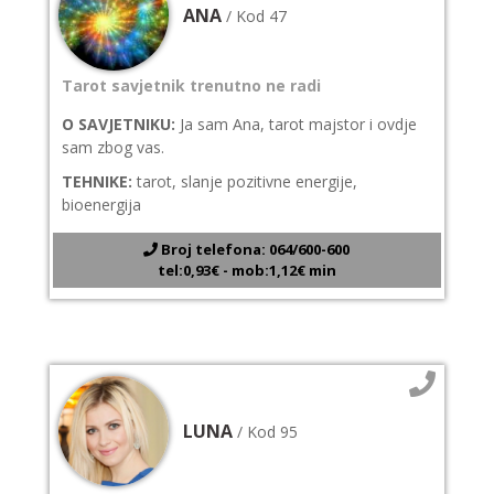
ANA
/ Kod 47
Tarot savjetnik trenutno ne radi
O SAVJETNIKU:
Ja sam Ana, tarot majstor i ovdje
sam zbog vas.
TEHNIKE:
tarot, slanje pozitivne energije,
bioenergija
Broj telefona: 064/600-600
tel:0,93€ - mob:1,12€ min
LUNA
/ Kod 95