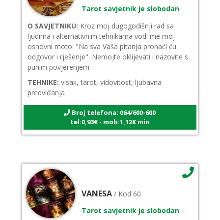
Tarot savjetnik je slobodan
O SAVJETNIKU:
Kroz moj dugogodišnji rad sa
ljudima i alternativnim tehnikama vodi me moj
osnovni moto: "Na sva Vaša pitanja pronaći ću
odgovor i rješenje". Nemojte oklijevati i nazovite s
punim povjerenjem.
TEHNIKE:
visak, tarot, vidovitost, ljubavna
predviđanja
Broj telefona: 064/600-600
tel:0,93€ - mob:1,12€ min
VANESA
/ Kod 60
Tarot savjetnik je slobodan