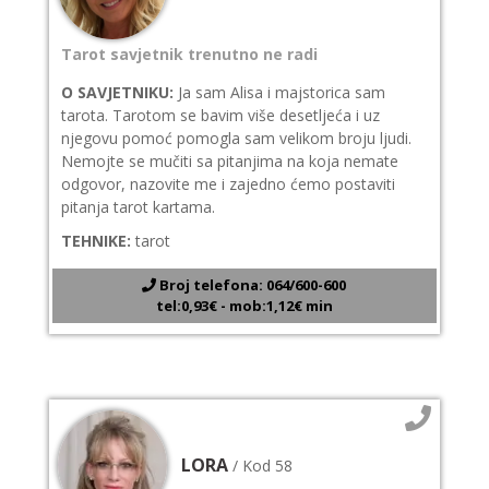
Tarot savjetnik trenutno ne radi
O SAVJETNIKU:
Ja sam Alisa i majstorica sam
tarota. Tarotom se bavim više desetljeća i uz
njegovu pomoć pomogla sam velikom broju ljudi.
Nemojte se mučiti sa pitanjima na koja nemate
odgovor, nazovite me i zajedno ćemo postaviti
pitanja tarot kartama.
TEHNIKE:
tarot
Broj telefona: 064/600-600
tel:0,93€ - mob:1,12€ min
LORA
/ Kod 58