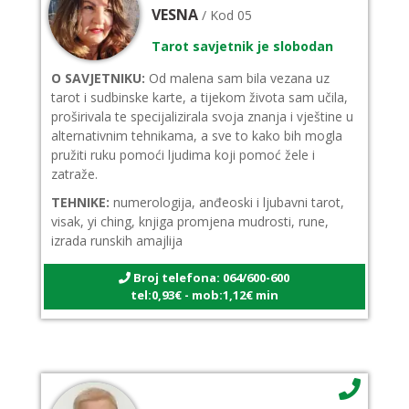
VESNA
/ Kod 05
Tarot savjetnik je slobodan
O SAVJETNIKU:
Od malena sam bila vezana uz
tarot i sudbinske karte, a tijekom života sam učila,
proširivala te specijalizirala svoja znanja i vještine u
alternativnim tehnikama, a sve to kako bih mogla
pružiti ruku pomoći ljudima koji pomoć žele i
zatraže.
TEHNIKE:
numerologija, anđeoski i ljubavni tarot,
visak, yi ching, knjiga promjena mudrosti, rune,
izrada runskih amajlija
Broj telefona: 064/600-600
tel:0,93€ - mob:1,12€ min