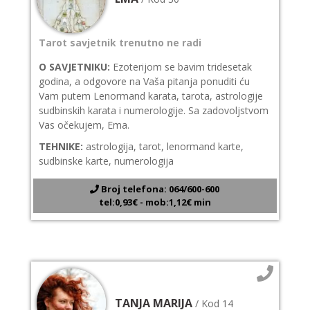
Tarot savjetnik trenutno ne radi
O SAVJETNIKU:
Ezoterijom se bavim tridesetak
godina, a odgovore na Vaša pitanja ponuditi ću
Vam putem Lenormand karata, tarota, astrologije
sudbinskih karata i numerologije. Sa zadovoljstvom
Vas očekujem, Ema.
TEHNIKE:
astrologija, tarot, lenormand karte,
sudbinske karte, numerologija
Broj telefona: 064/600-600
tel:0,93€ - mob:1,12€ min
TANJA MARIJA
/ Kod 14