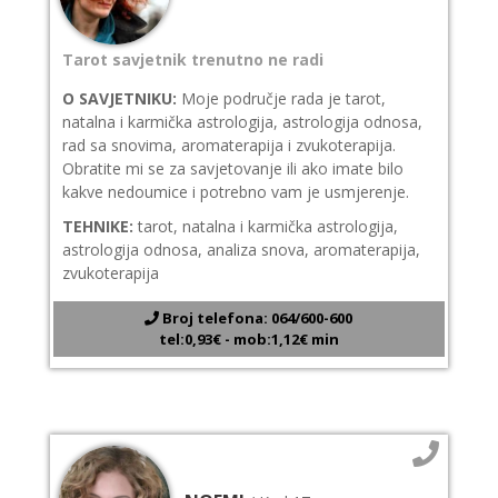
Tarot savjetnik trenutno ne radi
O SAVJETNIKU:
Moje područje rada je tarot,
natalna i karmička astrologija, astrologija odnosa,
rad sa snovima, aromaterapija i zvukoterapija.
Obratite mi se za savjetovanje ili ako imate bilo
kakve nedoumice i potrebno vam je usmjerenje.
TEHNIKE:
tarot, natalna i karmička astrologija,
astrologija odnosa, analiza snova, aromaterapija,
zvukoterapija
Broj telefona: 064/600-600
tel:0,93€ - mob:1,12€ min