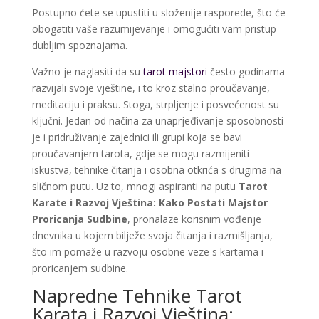
Postupno ćete se upustiti u složenije rasporede, što će
obogatiti vaše razumijevanje i omogućiti vam pristup
dubljim spoznajama.
Važno je naglasiti da su
tarot majstori
često godinama
razvijali svoje vještine, i to kroz stalno proučavanje,
meditaciju i praksu. Stoga, strpljenje i posvećenost su
ključni. Jedan od načina za unaprjeđivanje sposobnosti
je i pridruživanje zajednici ili grupi koja se bavi
proučavanjem tarota, gdje se mogu razmijeniti
iskustva, tehnike čitanja i osobna otkrića s drugima na
sličnom putu. Uz to, mnogi aspiranti na putu
Tarot
Karate i Razvoj Vještina: Kako Postati Majstor
Proricanja Sudbine
, pronalaze korisnim vođenje
dnevnika u kojem bilježe svoja čitanja i razmišljanja,
što im pomaže u razvoju osobne veze s kartama i
proricanjem sudbine.
Napredne Tehnike Tarot
Karata i Razvoj Vještina: