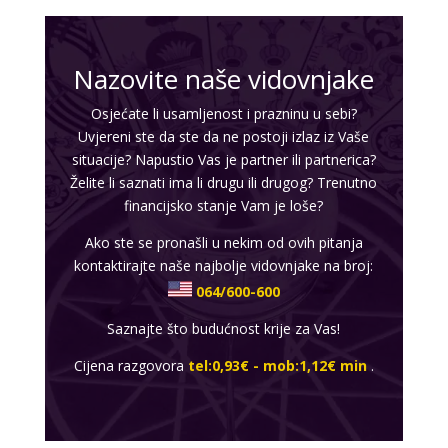
Nazovite naše vidovnjake
Osjećate li usamljenost i prazninu u sebi?
Uvjereni ste da ste da ne postoji izlaz iz Vaše
situacije? Napustio Vas je partner ili partnerica?
Želite li saznati ima li drugu ili drugog? Trenutno
financijsko stanje Vam je loše?
Ako ste se pronašli u nekim od ovih pitanja
kontaktirajte naše najbolje vidovnjake na broj:
064/600-600
Saznajte što budućnost krije za Vas!
Cijena razgovora
tel:0,93€ - mob:1,12€ min
.