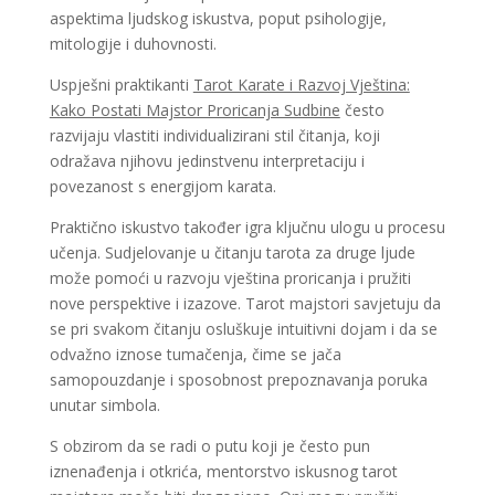
aspektima ljudskog iskustva, poput psihologije,
mitologije i duhovnosti.
Uspješni praktikanti
Tarot Karate i Razvoj Vještina:
Kako Postati Majstor Proricanja Sudbine
često
razvijaju vlastiti individualizirani stil čitanja, koji
odražava njihovu jedinstvenu interpretaciju i
povezanost s energijom karata.
Praktično iskustvo također igra ključnu ulogu u procesu
učenja. Sudjelovanje u čitanju tarota za druge ljude
može pomoći u razvoju vještina proricanja i pružiti
nove perspektive i izazove. Tarot majstori savjetuju da
se pri svakom čitanju osluškuje intuitivni dojam i da se
odvažno iznose tumačenja, čime se jača
samopouzdanje i sposobnost prepoznavanja poruka
unutar simbola.
S obzirom da se radi o putu koji je često pun
iznenađenja i otkrića, mentorstvo iskusnog tarot