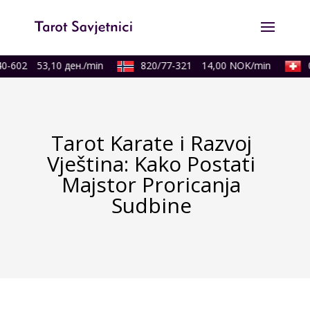
-602
53,10 ден./min
820/77-321
14,00 NOK/min
0
Tarot Karate i Razvoj
Vještina: Kako Postati
Majstor Proricanja
Sudbine