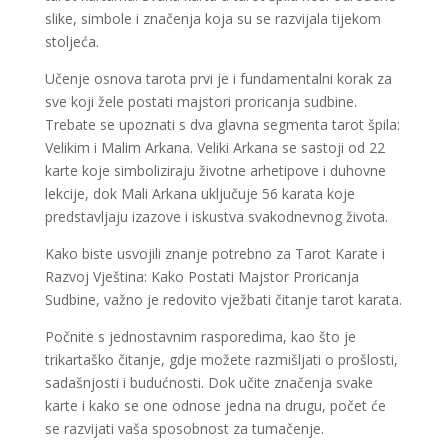
slike, simbole i značenja koja su se razvijala tijekom
stoljeća.
Učenje osnova tarota prvi je i fundamentalni korak za
sve koji žele postati majstori proricanja sudbine.
Trebate se upoznati s dva glavna segmenta tarot špila:
Velikim i Malim Arkana. Veliki Arkana se sastoji od 22
karte koje simboliziraju životne arhetipove i duhovne
lekcije, dok Mali Arkana uključuje 56 karata koje
predstavljaju izazove i iskustva svakodnevnog života.
Kako biste usvojili znanje potrebno za Tarot Karate i
Razvoj Vještina: Kako Postati Majstor Proricanja
Sudbine, važno je redovito vježbati čitanje tarot karata.
Počnite s jednostavnim rasporedima, kao što je
trikartaško čitanje, gdje možete razmišljati o prošlosti,
sadašnjosti i budućnosti. Dok učite značenja svake
karte i kako se one odnose jedna na drugu, počet će
se razvijati vaša sposobnost za tumačenje.