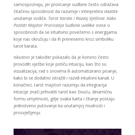
samospoznaju, jer proricanje sudbine često odražava
čitačevu sposobnost da razumije i interpretira vlastite
unutarnje vodiče.
Tarot Karate i Razvoj Vještina: Kako
Postati Majstor Proricanja Sudbine
uvelike ovise o
sposobnosti da se intuitivno povežemo s energijama
koje nas okružuju i da ih prenesemo kroz simboliku
tarot karata.
Iskustvo je također pokazalo da je korisno često
provoditi vježbe koje potiču intuiciju, kao što su
vizualizacija, rad s snovima ili automatizirano pisanje,
kako bi se dodatno istražili i razvili intuitivni kanali. U
konačnici, tarot majstori razumiju da integracija
intuicije znači prihvatiti tarot kao živuću, dinamičnu
formu umjetnosti, gdje svaka karta i čitanje postaju
jedinstveno putovanje ka unutarnjoj mudrosti i
prosvjetljenju.
LUCIJA
/ Kod #136