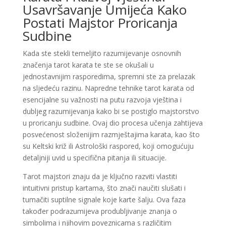
Usavršavanje Umijeća Kako
Postati Majstor Proricanja
Sudbine
Kada ste stekli temeljito razumijevanje osnovnih
značenja tarot karata te ste se okušali u
jednostavnijim rasporedima, spremni ste za prelazak
na sljedeću razinu. Napredne tehnike tarot karata od
esencijalne su važnosti na putu razvoja vještina i
dubljeg razumijevanja kako bi se postiglo majstorstvo
u proricanju sudbine. Ovaj dio procesa učenja zahtijeva
posvećenost složenijim razmještajima karata, kao što
su Keltski križ ili Astrološki raspored, koji omogućuju
detaljniji uvid u specifična pitanja ili situacije.
Tarot majstori znaju da je ključno razviti vlastiti
intuitivni pristup kartama, što znači naučiti slušati i
tumačiti suptilne signale koje karte šalju. Ova faza
također podrazumijeva produbljivanje znanja o
simbolima i njihovim poveznicama s različitim