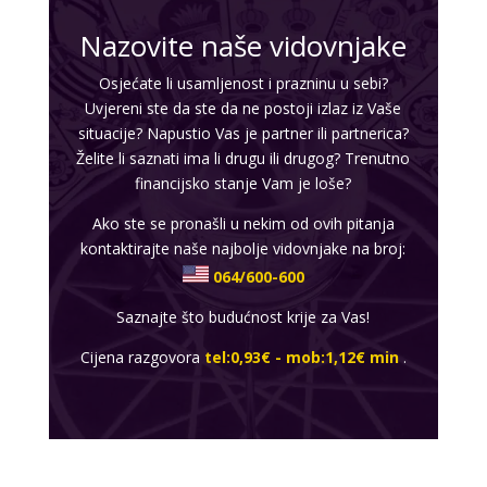
Tarot savjetnik je zauzet
Nazovite naše vidovnjake
TEHNIKE:
sudbinske karte, anđeoske poruke
Broj tel: 064/600-600
Osjećate li usamljenost i prazninu u sebi?
tel:0,93€ - mob:1,12€ min
Uvjereni ste da ste da ne postoji izlaz iz Vaše
situacije? Napustio Vas je partner ili partnerica?
Želite li saznati ima li drugu ili drugog? Trenutno
financijsko stanje Vam je loše?
ELA
/ Kod 151
Ako ste se pronašli u nekim od ovih pitanja
Tarot savjetnik je slobodan
kontaktirajte naše najbolje vidovnjake na broj:
064/600-600
TEHNIKE:
astrologija, tarot, numerološki tarot, visak, feng
shui numerologija, anđeoski brojevi, tumačenje snova,
rune, kristali, reiki, terapija bojama, anđeoske karte,
Saznajte što budućnost krije za Vas!
iscjeljivanje anđeoskim energijama
Cijena razgovora
tel:0,93€ - mob:1,12€ min
.
Broj tel: 064/600-600
tel:0,93€ - mob:1,12€ min