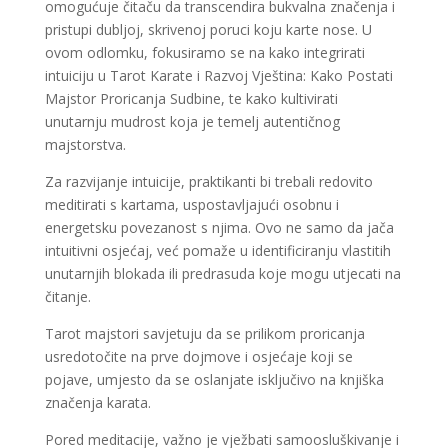
omogućuje čitaču da transcendira bukvalna značenja i
pristupi dubljoj, skrivenoj poruci koju karte nose. U
ovom odlomku, fokusiramo se na kako integrirati
intuiciju u Tarot Karate i Razvoj Vještina: Kako Postati
Majstor Proricanja Sudbine, te kako kultivirati
unutarnju mudrost koja je temelj autentičnog
majstorstva.
Za razvijanje intuicije, praktikanti bi trebali redovito
meditirati s kartama, uspostavljajući osobnu i
energetsku povezanost s njima. Ovo ne samo da jača
intuitivni osjećaj, već pomaže u identificiranju vlastitih
unutarnjih blokada ili predrasuda koje mogu utjecati na
čitanje.
Tarot majstori savjetuju da se prilikom proricanja
usredotočite na prve dojmove i osjećaje koji se
pojave, umjesto da se oslanjate isključivo na knjiška
značenja karata.
Pored meditacije, važno je vježbati samoosluškivanje i