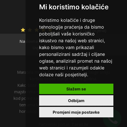
Mi koristimo kolačiće
Koristimo kolačiće i druge
tehnologije praćenja da bismo
Ocjena:
4.3 / 5 (158 ocjena)
poboljšali vaše korisničko
iskustvo na našoj web stranici,
Naslovna
O nama
Polica privatnosti
kako bismo vam prikazali
Uvjeti korištenja
Kontakt
personalizirani sadržaj i ciljane
oglase, analizirali promet na našoj
web stranici i razumjeli odakle
Maratela mreže d.o.o. 072/700-700 | Usluge smiju
dolaze naši posjetitelji.
koristiti osobe starije od +18 godina.
Kako biste razgovarali sa tarot savjetnicima i tarot
Slažem se
majstorima nakon poziva na 064 tarot liniju odaberite
kod pored savjetnika. Svoje odgovore možete tražiti u
Odbijam
temama kao što su tarot, sanjarica, astrologija,
horoskop, numerologija, gatanje, magija, uroci i
Promjeni moje postavke
mnoge druge.
Partnerski portali:
Tarot.hr