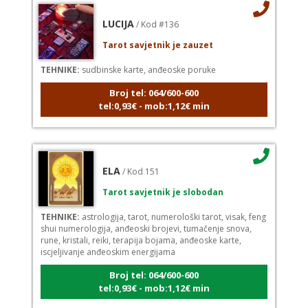
LUCIJA
/ Kod #136
Tarot savjetnik je zauzet
TEHNIKE:
sudbinske karte, anđeoske poruke
Broj tel: 064/600-600
tel:0,93€ - mob:1,12€ min
ELA
/ Kod 151
Tarot savjetnik je slobodan
TEHNIKE:
astrologija, tarot, numerološki tarot, visak, feng
shui numerologija, anđeoski brojevi, tumačenje snova,
rune, kristali, reiki, terapija bojama, anđeoske karte,
iscjeljivanje anđeoskim energijama
Broj tel: 064/600-600
tel:0,93€ - mob:1,12€ min