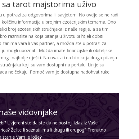
 sa tarot majstorima uživo
su u potrazi za odgovorima ili savjetom. No ovdje se ne radi
ku količinu informacija u brojnim ezoterijskim temama. Ono
liki broj ezoterijskih stručnjaka iz naše regije, a sa tim
o razmislite na koja pitanja u životu bi htjeli dobiti
zanima vara li vas partner, a možda ste u potrazi za
ju mogli upoznati. Možda imate financijske ili obiteljske
ogli najbolje riješiti. Na ova, a i na bilo koja druga pitanja
ručnjaka koji su vam dostupni na portalu. Linije su
ikada ne čekaju. Pomoć vam je dostupna nadohvat ruke.
naše vidovnjake
bi? Uvjereni ste da ste da ne postoji izlaz iz Vaše
rica? Želite li saznati ima li drugu ili drugog? Trenutno
o stanje Vam je loše?