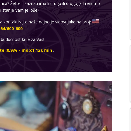
rica? Želite li saznati ima li drugu ili drugog? Trenutno
o stanje Vam je loše?
ja kontaktirajte naše najbolje vidovnjake na broj:
064/600-600
 budućnost krije za Vas!
tel:0,93€ - mob:1,12€ min
.