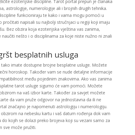
ičite ezoterijske discipline. Tarot portal prepun je članaka
 astrologije, numerologije ali i brojnih drugih tehnika.
discipline funkcioniraju te kako i vama mogu pomoći u
čitati napisali su najbolji stručnjaci u regiji koji imaju
. Bez obzira koja ezoterijska vještina vas zanima,
naučiti nešto i o disciplinama za koje niste nužno ni znali
gršt besplatnih usluga
to tako imate dostupne brojne besplatne usluge. Možete
jesečni horoskop. Također vam se nude detaljne informacije
kompatibilnost među pojedinim znakovima. Ako vas zanima
besplatne tarot usluge sigurno će vam pomoći. Možete
 obzirom na vaš izbor karte. Također za savjet možete
ati karte da vam pruže odgovor na jednostavna da ili ne
ortal značajno je napomenuti astrologiju i numerologiju.
 s obzirom na nebesku kartu i vaš datum rođenja dok vam
 do kojih se dolazi preko brojeva koji su vezani samo za
am sve može pružiti.