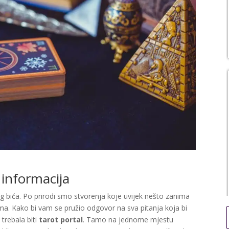
 informacija
og bića. Po prirodi smo stvorenja koje uvijek nešto zanima
a. Kako bi vam se pružio odgovor na sva pitanja koja bi
 trebala biti
tarot portal
. Tamo na jednome mjestu