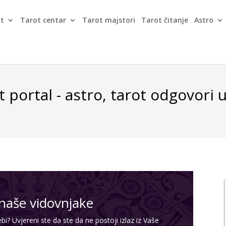
ot
Tarot centar
Tarot majstori
Tarot čitanje
Astro
901/120-021
3,50 CHF/min
0900/830-3330
2,99 €/min
t portal - astro, tarot odgovori 
naše vidovnjake
bi? Uvjereni ste da ste da ne postoji izlaz iz Vaše