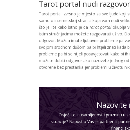
Tarot portal nudi razgovor
Tarot portal izvrsno je mjesto za sve ljude koji 
samo o internetskoj stranici koja vam nudi veli
što je i te kako bitno je da
Tarot portal
okuplja ve
istim stručnjacima možete razgovarati uživo. Dobr
odgovor. Možda imate ljubavne probleme pa vas 
svojom srodnom dušom pa bi htjeli znati kada bi 
probleme pa bi se htjeli posavjetovati kako bi ih m
možete dobiti odgovor ako nazovete jednog od st
otvorene bez prestanka jer problemi u životu n
Nazovite 
Osjećate li usamljenost i prazninu u se
situacije? Napustio Vas je partner ili partne
financijsk