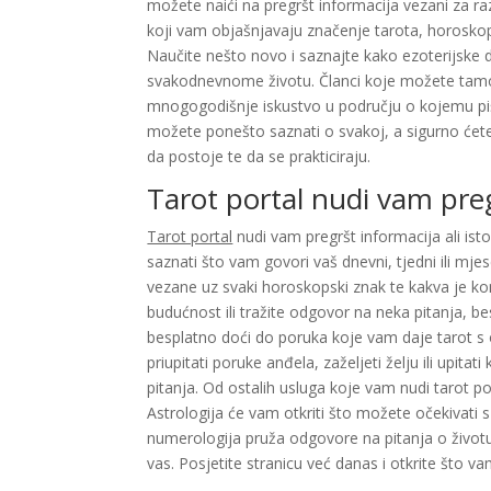
možete naići na pregršt informacija vezani za razl
koji vam objašnjavaju značenje tarota, horoskopa,
Naučite nešto novo i saznajte kako ezoterijske 
svakodnevnome životu. Članci koje možete tamo pro
mnogogodišnje iskustvo u području o kojemu pišu
možete ponešto saznati o svakoj, a sigurno ćete 
da postoje te da se prakticiraju.
Tarot portal nudi vam pre
Tarot portal
nudi vam pregršt informacija ali is
saznati što vam govori vaš dnevni, tjedni ili m
vezane uz svaki horoskopski znak te kakva je 
budućnost ili tražite odgovor na neka pitanja, 
besplatno doći do poruka koje vam daje tarot s
priupitati poruke anđela, zaželjeti želju ili upit
pitanja. Od ostalih usluga koje vam nudi tarot p
Astrologija će vam otkriti što možete očekivati
numerologija pruža odgovore na pitanja o životu
vas. Posjetite stranicu već danas i otkrite što v