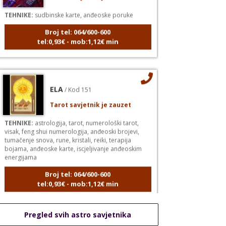
TEHNIKE:
sudbinske karte, anđeoske poruke
Broj tel: 064/600-600
tel:0,93€ - mob:1,12€ min
ELA
/ Kod 151
Tarot savjetnik je zauzet
TEHNIKE:
astrologija, tarot, numerološki tarot,
visak, feng shui numerologija, anđeoski brojevi,
tumačenje snova, rune, kristali, reiki, terapija
bojama, anđeoske karte, iscjeljivanje anđeoskim
energijama
Broj tel: 064/600-600
tel:0,93€ - mob:1,12€ min
Pregled svih astro savjetnika
VESNA
/ Kod 05