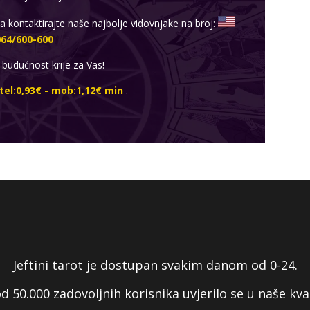
ja kontaktirajte naše najbolje vidovnjake na broj:
064/600-600
 budućnost krije za Vas!
tel:0,93€ - mob:1,12€ min
.
Jeftini tarot je dostupan svakim danom od 0-24.
od 50.000 zadovoljnih korisnika uvjerilo se u naše kval